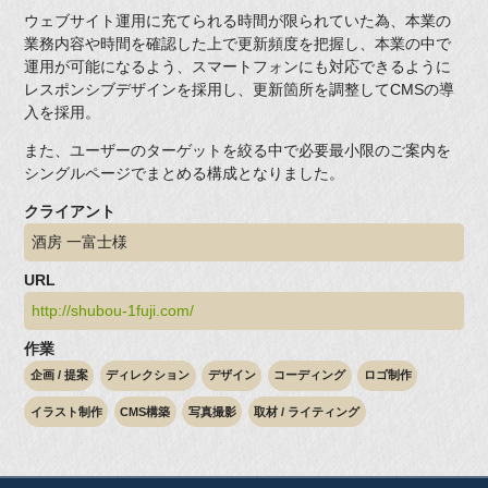
ウェブサイト運用に充てられる時間が限られていた為、本業の
業務内容や時間を確認した上で更新頻度を把握し、本業の中で
運用が可能になるよう、スマートフォンにも対応できるように
レスポンシブデザインを採用し、更新箇所を調整してCMSの導
入を採用。
また、ユーザーのターゲットを絞る中で必要最小限のご案内を
シングルページでまとめる構成となりました。
クライアント
酒房 一富士様
URL
http://shubou-1fuji.com/
作業
企画 / 提案
ディレクション
デザイン
コーディング
ロゴ制作
イラスト制作
CMS構築
写真撮影
取材 / ライティング