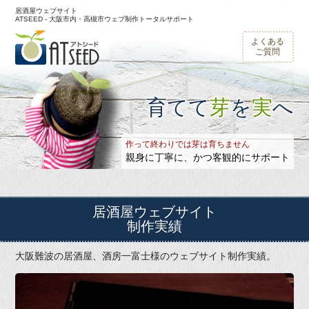
居酒屋ウェブサイト
ATSEED - 大阪市内・高槻市ウェブ制作トータルサポート
よくある
ご質問
育てて
芽
を
実
へ
作って終わりでは芽は育ちません
親身に丁寧に、かつ客観的にサポート
居酒屋ウェブサイト
制作実績
大阪難波の居酒屋、酒房一富士様のウェブサイト制作実績。