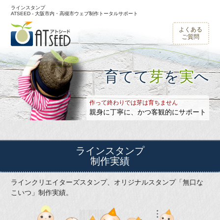
ラインスタンプ
ATSEED - 大阪市内・高槻市ウェブ制作トータルサポート
よくある
ご質問
育てて
芽
を
実
へ
作って終わりでは芽は育ちません
親身に丁寧に、かつ客観的にサポート
ラインスタンプ
制作実績
ラインクリエイターズスタンプ、オリジナルスタンプ「無口な
こいつ」制作実績。