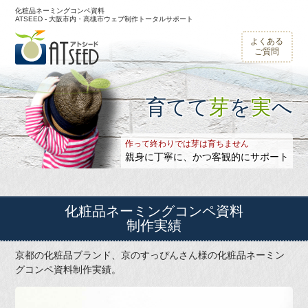
化粧品ネーミングコンペ資料
ATSEED - 大阪市内・高槻市ウェブ制作トータルサポート
よくある
ご質問
育てて
芽
を
実
へ
作って終わりでは芽は育ちません
親身に丁寧に、かつ客観的にサポート
化粧品ネーミングコンペ資料
制作実績
京都の化粧品ブランド、京のすっぴんさん様の化粧品ネーミン
グコンペ資料制作実績。