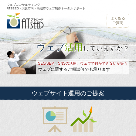
ウェブコンサルティング
ATSEED - 大阪市内・高槻市ウェブ制作トータルサポート
よくある
ご質問
ウェブ
活用
していますか？
SEO/SEM、SNSの活用、ウェブで何かできないか等々
ウェブに関するご相談何でも承ります
ウェブサイト運用
のご提案