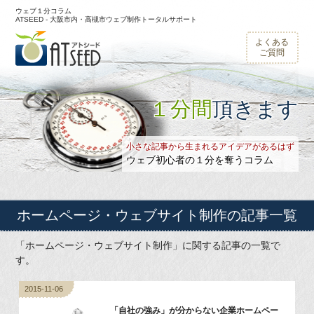
ウェブ１分コラム
ATSEED - 大阪市内・高槻市ウェブ制作トータルサポート
よくある
ご質問
１分間
頂きます
小さな記事から生まれるアイデアがあるはず
ウェブ初心者の１分を奪うコラム
ホームページ・ウェブサイト制作
の記事一覧
「ホームページ・ウェブサイト制作」に関する記事の一覧で
す。
2015-11-06
「自社の強み」が分からない企業ホームペー