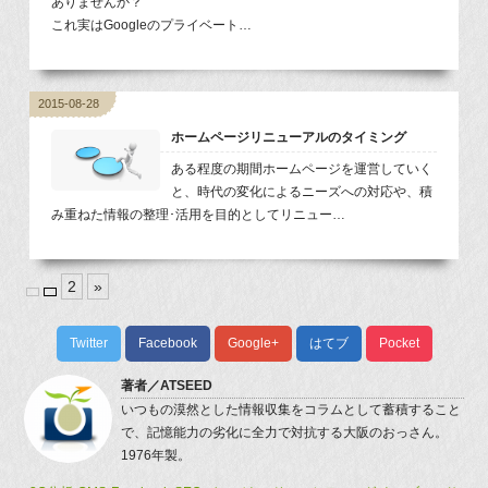
ありませんか？
これ実はGoogleのプライベート…
2015-08-28
ホームページリニューアルのタイミング
ある程度の期間ホームページを運営していく
と、時代の変化によるニーズへの対応や、積
み重ねた情報の整理･活用を目的としてリニュー…
2
»
Twitter
Facebook
Google+
はてブ
Pocket
著者／
ATSEED
いつもの漠然とした情報収集をコラムとして蓄積すること
で、記憶能力の劣化に全力で対抗する大阪のおっさん。
1976年製。