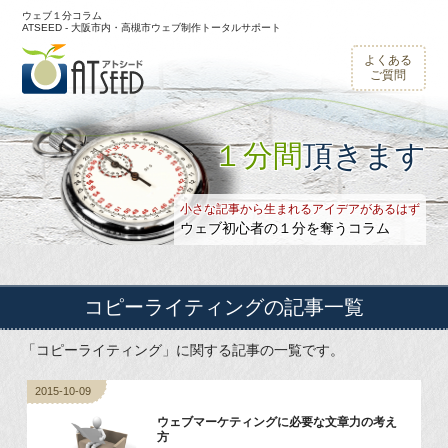
ウェブ１分コラム
ATSEED - 大阪市内・高槻市ウェブ制作トータルサポート
よくある
ご質問
１分間
頂きます
小さな記事から生まれるアイデアがあるはず
ウェブ初心者の１分を奪うコラム
コピーライティング
の記事一覧
「コピーライティング」に関する記事の一覧です。
2015-10-09
ウェブマーケティングに必要な文章力の考え
方