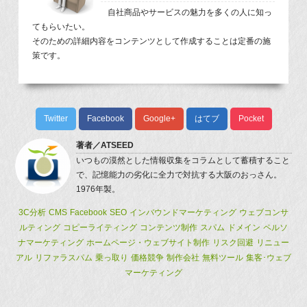
自社商品やサービスの魅力を多くの人に知っ
てもらいたい。
そのための詳細内容をコンテンツとして作成することは定番の施
策です。
Twitter
Facebook
Google+
はてブ
Pocket
著者／
ATSEED
いつもの漠然とした情報収集をコラムとして蓄積すること
で、記憶能力の劣化に全力で対抗する大阪のおっさん。
1976年製。
3C分析
CMS
Facebook
SEO
インバウンドマーケティング
ウェブコンサ
ルティング
コピーライティング
コンテンツ制作
スパム
ドメイン
ペルソ
ナマーケティング
ホームページ・ウェブサイト制作
リスク回避
リニュー
アル
リファラスパム
乗っ取り
価格競争
制作会社
無料ツール
集客･ウェブ
マーケティング