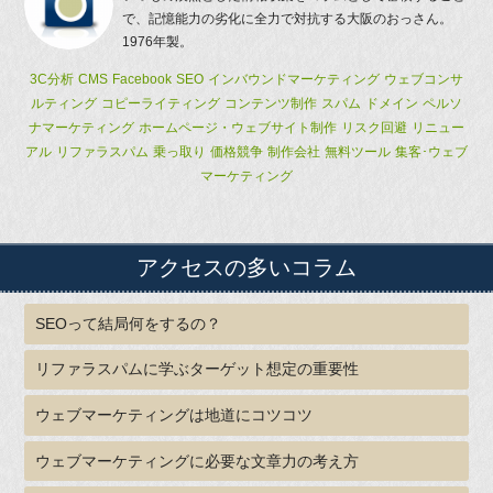
で、記憶能力の劣化に全力で対抗する大阪のおっさん。
1976年製。
3C分析
CMS
Facebook
SEO
インバウンドマーケティング
ウェブコンサ
ルティング
コピーライティング
コンテンツ制作
スパム
ドメイン
ペルソ
ナマーケティング
ホームページ・ウェブサイト制作
リスク回避
リニュー
アル
リファラスパム
乗っ取り
価格競争
制作会社
無料ツール
集客･ウェブ
マーケティング
アクセスの多いコラム
SEOって結局何をするの？
リファラスパムに学ぶターゲット想定の重要性
ウェブマーケティングは地道にコツコツ
ウェブマーケティングに必要な文章力の考え方