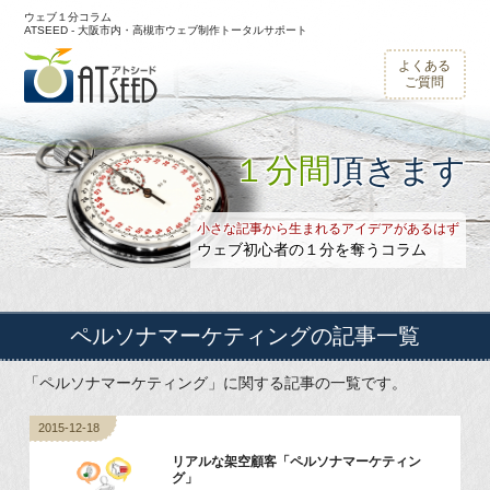
ウェブ１分コラム
ATSEED - 大阪市内・高槻市ウェブ制作トータルサポート
よくある
ご質問
１分間
頂きます
小さな記事から生まれるアイデアがあるはず
ウェブ初心者の１分を奪うコラム
ペルソナマーケティング
の記事一覧
「ペルソナマーケティング」に関する記事の一覧です。
2015-12-18
リアルな架空顧客「ペルソナマーケティン
グ」