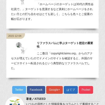
「ホームページのターゲットは30代の男性会
社員で。」ターゲットを意識するなど真剣にホームページをされ
たい方との打ち合わせはとても楽しく、こちらも色々とご提案の
幅が広がります。
2015-12-04
リファラスパムに学ぶターゲット想定の重要
性
ここ数日「copyrightclaims.org」からのアク
セスが増えていたのでドメインのサイトを確認すると、外国のサ
ービスサイトへ転送されるという典型的なリファラスパムでし
た。
Twitter
Facebook
Google+
はてブ
Pocket
著者／
ATSEED
いつもの漠然とした情報収集をコラムとして蓄積すること