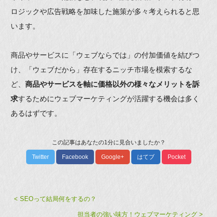
ロジックや広告戦略を加味した施策が多々考えられると思
います。
商品やサービスに「ウェブならでは」の付加価値を結びつ
け、「ウェブだから」存在するニッチ市場を模索するな
ど、
商品やサービスを軸に価格以外の様々なメリットを訴
求
するためにウェブマーケティングが活躍する機会は多く
あるはずです。
この記事はあなたの1分に見合いましたか？
Twitter
Facebook
Google+
はてブ
Pocket
< SEOって結局何をするの？
担当者の強い味方！ウェブマーケティング >