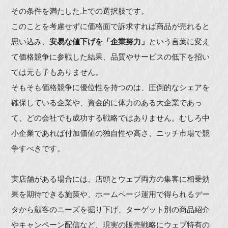
その条件を満たした上での選択肢です。
このことを考慮せずに価格面で訴求すれば商品が売れると
思い込み、
安易な値下げを「企業努力」
という言葉に変え
て価格競争に参戦した結果、品質やサービスの低下を招い
ては元も子もありません。
そもそも価格競争に優位性を持つのは、圧倒的なシェアを
確保している企業や、資金的に体力のある大企業であっ
て、どの会社でも成功する戦略ではありません。むしろ中
小企業であれば付加価値の独自性や高さ、ニッチ市場で競
争すべきです。
実店舗がある場合には、店頭とウェブ両方の集客に相乗効
果を期待できる施策や、ホームページ運用で得られるデー
タから顧客のニーズを掘り下げ、ターゲット別の商品紹介
やキャンペーン配信など、現実の販売戦略にウェブ特有の