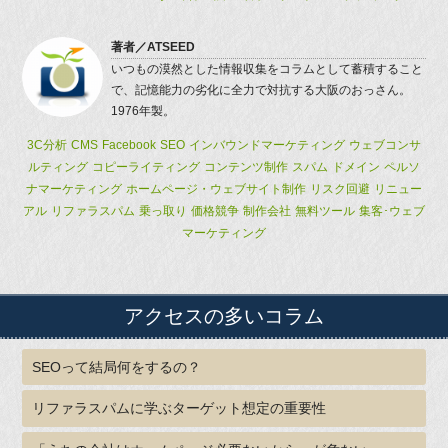
著者／
ATSEED
いつもの漠然とした情報収集をコラムとして蓄積すること
で、記憶能力の劣化に全力で対抗する大阪のおっさん。
1976年製。
3C分析
CMS
Facebook
SEO
インバウンドマーケティング
ウェブコンサ
ルティング
コピーライティング
コンテンツ制作
スパム
ドメイン
ペルソ
ナマーケティング
ホームページ・ウェブサイト制作
リスク回避
リニュー
アル
リファラスパム
乗っ取り
価格競争
制作会社
無料ツール
集客･ウェブ
マーケティング
アクセスの多いコラム
SEOって結局何をするの？
リファラスパムに学ぶターゲット想定の重要性