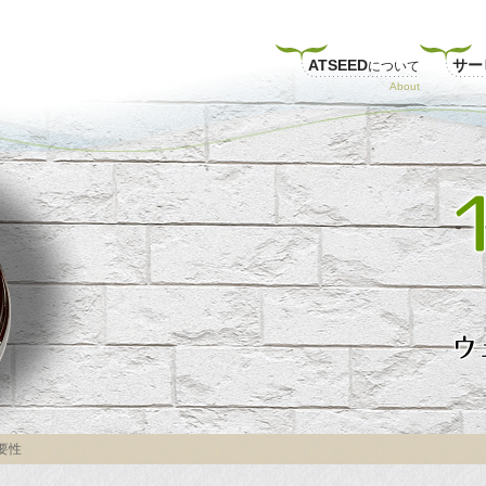
ATSEED
サー
について
ウ
要性