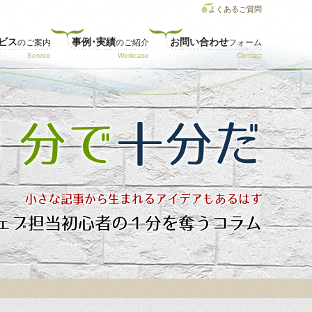
よくあるご質問
ビス
事例･実績
お問い合わせ
のご案内
のご紹介
フォーム
１分で
十分だ
小さな記事から生まれるアイデアもあるはず
ェブ担当初心者の１分を奪うコラム