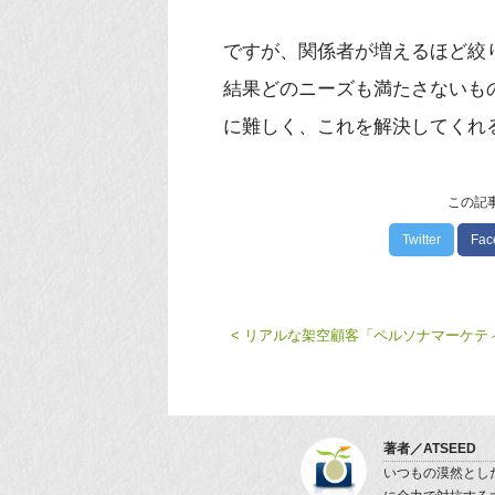
ですが、関係者が増えるほど絞
結果どのニーズも満たさないも
に難しく、これを解決してくれ
この記
Twitter
Fac
< リアルな架空顧客「ペルソナマーケテ
著者／
ATSEED
いつもの漠然とし