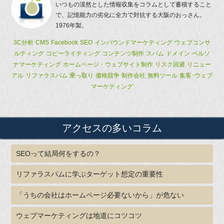
いつもの漠然とした情報収集をコラムとして蓄積すること
で、記憶能力の劣化に全力で対抗する大阪のおっさん。
1976年製。
3C分析
CMS
Facebook
SEO
インバウンドマーケティング
ウェブコンサ
ルティング
コピーライティング
コンテンツ制作
スパム
ドメイン
ペルソ
ナマーケティング
ホームページ・ウェブサイト制作
リスク回避
リニュー
アル
リファラスパム
乗っ取り
価格競争
制作会社
無料ツール
集客･ウェブ
マーケティング
アクセスの多いコラム
SEOって結局何をするの？
リファラスパムに学ぶターゲット想定の重要性
「うちの会社はホームページ必要ないから」が危ない
ウェブマーケティングは地道にコツコツ