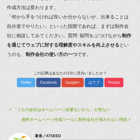
作成方法は変わります。
「何から手をつければ良いか分からないが、出来ることは
自分達でやりたい」といった段階であれば、まずは制作会
社に相談してみてください。質問･疑問をぶつけながら
制作
を通じてウェブに対する理解度やスキルを向上させる
とい
うのも、
制作会社の使い方の一つ
です。
この記事はあなたの1分に見合いましたか？
Twitter
Facebook
Google+
はてブ
Pocket
< 「うちの会社はホームページ必要ないから」が危ない
無料ホームページ作成ツールに制作会社が潰されない理由 >
著者／
ATSEED