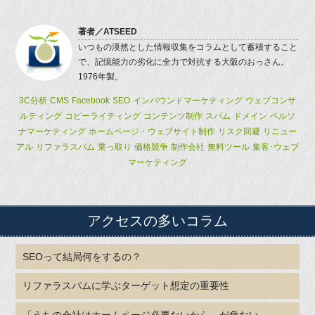
著者／
ATSEED
いつもの漠然とした情報収集をコラムとして蓄積すること
で、記憶能力の劣化に全力で対抗する大阪のおっさん。
1976年製。
3C分析
CMS
Facebook
SEO
インバウンドマーケティング
ウェブコンサ
ルティング
コピーライティング
コンテンツ制作
スパム
ドメイン
ペルソ
ナマーケティング
ホームページ・ウェブサイト制作
リスク回避
リニュー
アル
リファラスパム
乗っ取り
価格競争
制作会社
無料ツール
集客･ウェブ
マーケティング
アクセスの多いコラム
SEOって結局何をするの？
リファラスパムに学ぶターゲット想定の重要性
「うちの会社はホームページ必要ないから」が危ない