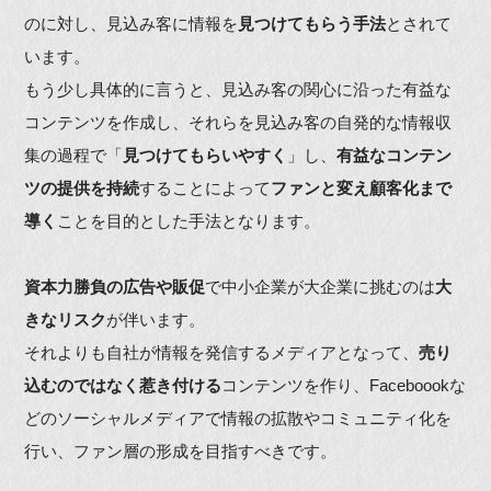
のに対し、見込み客に情報を
見つけてもらう手法
とされて
います。
もう少し具体的に言うと、見込み客の関心に沿った有益な
コンテンツを作成し、それらを見込み客の自発的な情報収
集の過程で「
見つけてもらいやすく
」し、
有益なコンテン
ツの提供を持続
することによって
ファンと変え顧客化まで
導く
ことを目的とした手法となります。
資本力勝負の広告や販促
で中小企業が大企業に挑むのは
大
きなリスク
が伴います。
それよりも自社が情報を発信するメディアとなって、
売り
込むのではなく惹き付ける
コンテンツを作り、Faceboookな
どのソーシャルメディアで情報の拡散やコミュニティ化を
行い、ファン層の形成を目指すべきです。