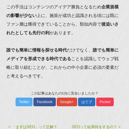
この手法はコンテンツのアイデア勝負となるため
企業規模
の影響が少ない
上に、施策が成功と認識される頃には既に
ファン層は獲得できていることから、類似内容で
後追いさ
れたとしても先行の利
があります。
誰でも簡単に情報を探せる時代
だけでなく、
誰でも簡単に
メディアを形成できる時代である
ことを認識してウェブ戦
略に取り組むことが、これからの中小企業に必須の要素だ
と考えるべきです。
この記事はあなたの1分に見合いましたか？
Twitter
Facebook
Google+
はてブ
Pocket
< 「まずはSEO」って正解？
SEOって結局何をするの？ >