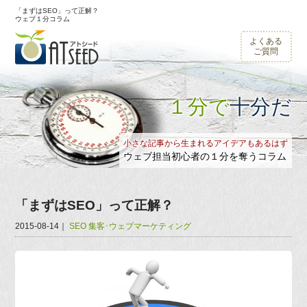
「まずはSEO」って正解？
ウェブ１分コラム
よくある
ご質問
１分で
十分だ
小さな記事から生まれるアイデアもあるはず
ウェブ担当初心者の１分を奪うコラム
「まずはSEO」って正解？
2015-08-14
｜
SEO
集客･ウェブマーケティング