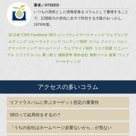
著者／
ATSEED
いつもの漠然とした情報収集をコラムとして蓄積すること
で、記憶能力の劣化に全力で対抗する大阪のおっさん。
1976年製。
3C分析
CMS
Facebook
SEO
インバウンドマーケティング
ウェブコンサ
ルティング
コピーライティング
コンテンツ制作
スパム
ドメイン
ペルソ
ナマーケティング
ホームページ・ウェブサイト制作
リスク回避
リニュー
アル
リファラスパム
乗っ取り
価格競争
制作会社
無料ツール
集客･ウェブ
マーケティング
アクセスの多いコラム
リファラスパムに学ぶターゲット想定の重要性
SEOって結局何をするの？
「うちの会社はホームページ必要ないから」が危ない