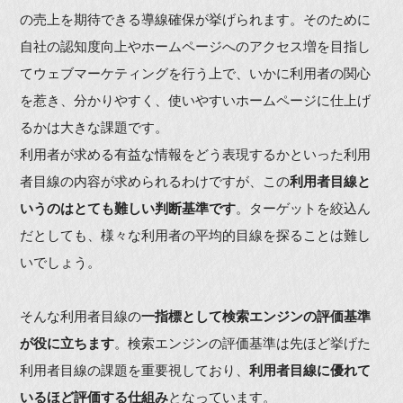
の売上を期待できる導線確保が挙げられます。そのために
自社の認知度向上やホームページへのアクセス増を目指し
てウェブマーケティングを行う上で、いかに利用者の関心
を惹き、分かりやすく、使いやすいホームページに仕上げ
るかは大きな課題です。
利用者が求める有益な情報をどう表現するかといった利用
者目線の内容が求められるわけですが、この
利用者目線と
いうのはとても難しい判断基準です
。ターゲットを絞込ん
だとしても、様々な利用者の平均的目線を探ることは難し
いでしょう。
そんな利用者目線の
一指標として検索エンジンの評価基準
が役に立ちます
。検索エンジンの評価基準は先ほど挙げた
利用者目線の課題を重要視しており、
利用者目線に優れて
いるほど評価する仕組み
となっています。